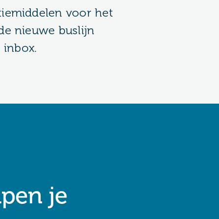
iemiddelen voor het
e nieuwe buslijn
 inbox.
lpen je