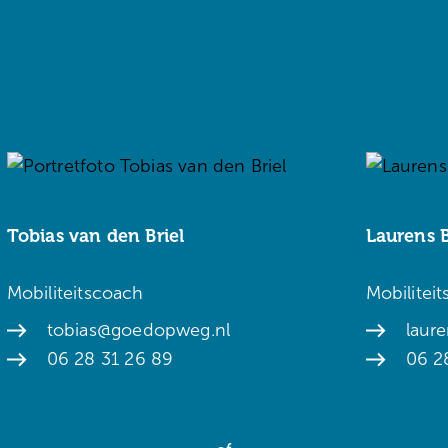
Tobias van den Briel
Laurens 
Mobiliteitscoach
Mobilitei
tobias@goedopweg.nl
laur
06 28 31 26 89
06 2