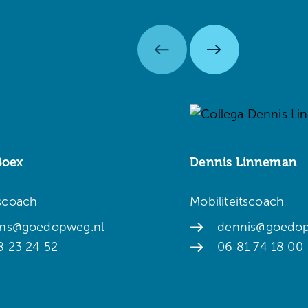
Boex
Dennis Linneman
tscoach
Mobiliteitscoach
ens@goedopweg.nl
dennis@goedop
8 23 24 52
06 81 74 18 00