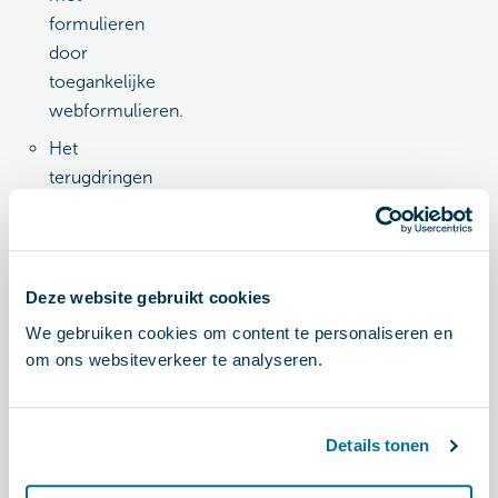
formulieren
door
toegankelijke
webformulieren.
Het
terugdringen
van
ontoegankelijke
pdf-
documenten
Deze website gebruikt cookies
en video
We gebruiken cookies om content te personaliseren en
en het
om ons websiteverkeer te analyseren.
bieden
van
toegankelijke
Details tonen
alternatieven.