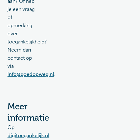
aan? Of heb
je een vraag
of
opmerking
over
toegankelijkheid?
Neem dan
contact op
via
info@goedopweg.nl
.
Meer
informatie
Op
digitoegankelijk.nl