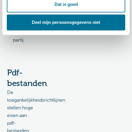
Controle
Dat is goed
op
toegankelijkheid
Deel mijn persoonsgegevens niet
door een
onafhankelijke
partij.
Pdf-
bestanden
De
toegankelijkheidsrichtlijnen
stellen hoge
eisen aan
pdf-
bestanden.