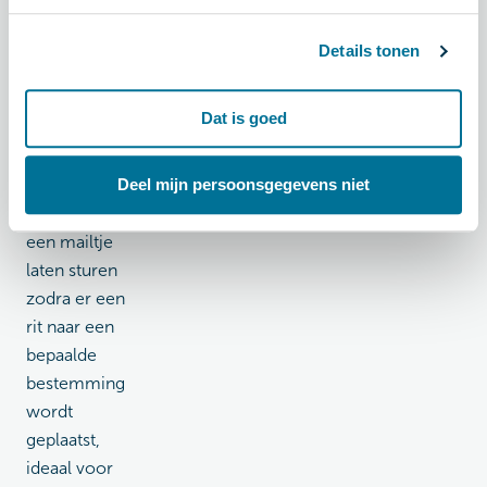
zodat je snel
een keuze
Details tonen
kunt maken.
Heb je geen
Dat is goed
tijd om te
zoeken? Dan
kun je
Deel mijn persoonsgegevens niet
automatisch
een mailtje
laten sturen
zodra er een
rit naar een
bepaalde
bestemming
wordt
geplaatst,
ideaal voor