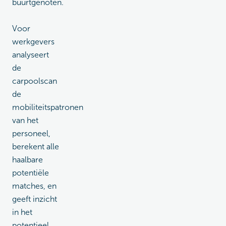
buurtgenoten.
Voor
werkgevers
analyseert
de
carpoolscan
de
mobiliteitspatronen
van het
personeel,
berekent alle
haalbare
potentiële
matches, en
geeft inzicht
in het
potentieel