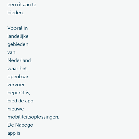
een rit aan te
bieden.
Vooral in
landelijke
gebieden
van
Nederland,
waar het
openbaar
vervoer
beperkt is,
bied de app
nieuwe
mobiliteitsoplossingen.
De Nabogo-
app is