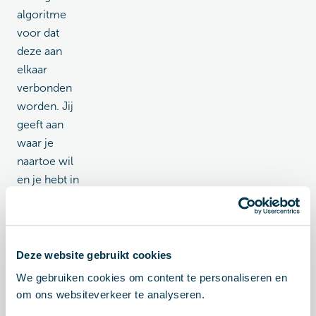
algoritme
voor dat
deze aan
elkaar
verbonden
worden. Jij
geeft aan
waar je
naartoe wil
en je hebt in
no-time een
overzicht
met het
aanbod en
Deze website gebruikt cookies
de
We gebruiken cookies om content te personaliseren en
gevraagde
om ons websiteverkeer te analyseren.
ritprijzen