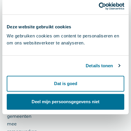
projectmanagers
en
mobiliteitsadviseurs
van
Deze website gebruikt cookies
gemeenten.
We gebruiken cookies om content te personaliseren en
Tegelijkertijd
om ons websiteverkeer te analyseren.
biedt het
ook
waardevolle
Details tonen
inzichten
voor
Dat is goed
vastgoedorganisaties
en
mobiliteitsaanbieders
Deel mijn persoonsgegevens niet
waar
gemeenten
mee