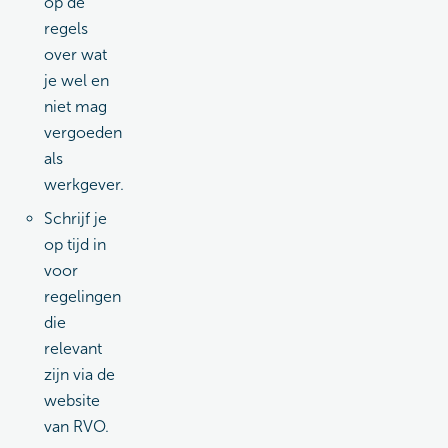
op de
regels
over wat
je wel en
niet mag
vergoeden
als
werkgever.
Schrijf je
op tijd in
voor
regelingen
die
relevant
zijn via de
website
van RVO.