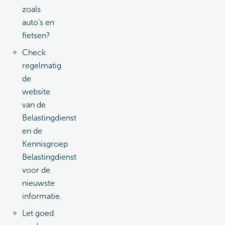
zoals
auto’s en
fietsen?
Check
regelmatig
de
website
van de
Belastingdienst
en de
Kennisgroep
Belastingdienst
voor de
nieuwste
informatie.
Let goed