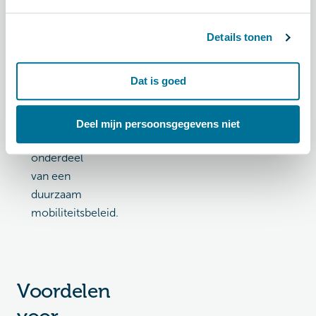
het
gebruik
Details tonen
van het
openbaar
Dat is goed
vervoer
onder je
werknemers
Deel mijn persoonsgegevens niet
als
onderdeel
van een
duurzaam
mobiliteitsbeleid.
Voordelen