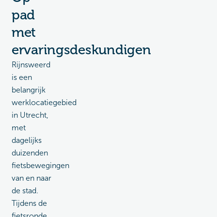
pad
met
ervaringsdeskundigen
Rijnsweerd
is een
belangrijk
werklocatiegebied
in Utrecht,
met
dagelijks
duizenden
fietsbewegingen
van en naar
de stad.
Tijdens de
fietsronde