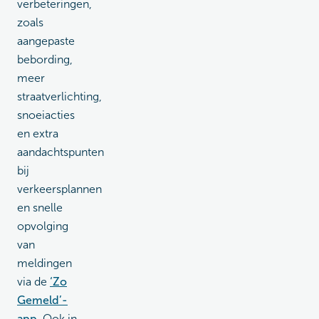
verbeteringen,
zoals
aangepaste
bebording,
meer
straatverlichting,
snoeiacties
en extra
aandachtspunten
bij
verkeersplannen
en snelle
opvolging
van
meldingen
via de
‘Zo
Gemeld’-
app
. Ook in