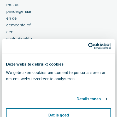
met de
pandeigenaar
en de
gemeente of
een
veelgebruikte
fietssluiproute
kan worden
omgevormd
Deze website gebruikt cookies
tot een
formele
We gebruiken cookies om content te personaliseren en
om ons websiteverkeer te analyseren.
route.
Details tonen
Hoe
nu
Dat is goed