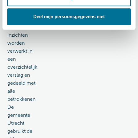
verder?
Deel mijn persoonsgegevens niet
De
opgehaalde
inzichten
worden
verwerkt in
een
overzichtelijk
verslag en
gedeeld met
alle
betrokkenen.
De
gemeente
Utrecht
gebruikt de