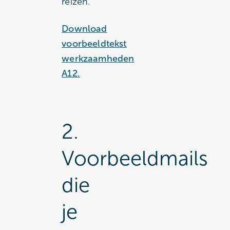
reizen.
Download
voorbeeldtekst
werkzaamheden
A12.
2.
Voorbeeldmails
die
je