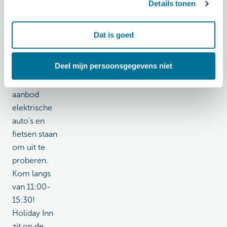
proberen?
Details tonen
Dat kan! Bij
Holiday Inn
Dat is goed
in
Papendorp
Deel mijn persoonsgegevens niet
hebben wij
een groot
aanbod
elektrische
auto's en
fietsen staan
om uit te
proberen.
Kom langs
van 11:00-
15:30!
Holiday Inn
zit op de