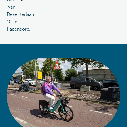
'Van
Deventerlaan
10' in
Papendorp.