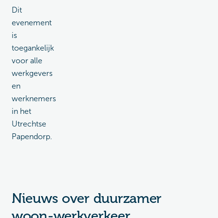
Dit
evenement
is
toegankelijk
voor alle
werkgevers
en
werknemers
in het
Utrechtse
Papendorp.
Nieuws over duurzamer
woon-werkverkeer