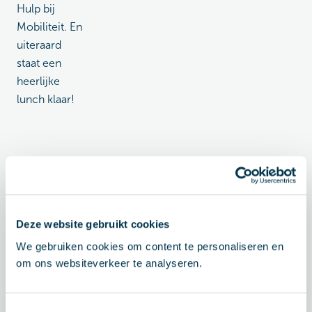
Hulp bij
Mobiliteit. En
uiteraard
staat een
heerlijke
lunch klaar!
Programma
Holiday
Inn
Deze website gebruikt cookies
Heb jij altijd
We gebruiken cookies om content te personaliseren en
al elektrisch
om ons websiteverkeer te analyseren.
deelvervoer
willen