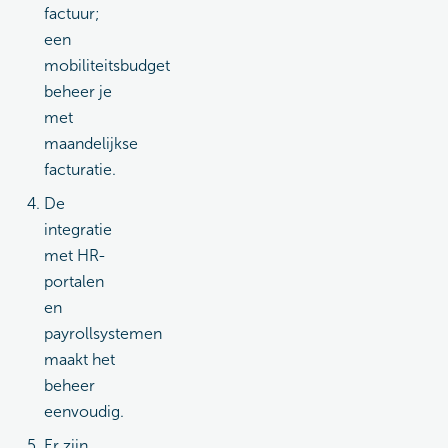
factuur;
een
mobiliteitsbudget
beheer je
met
maandelijkse
facturatie.
De
integratie
met HR-
portalen
en
payrollsystemen
maakt het
beheer
eenvoudig.
Er zijn