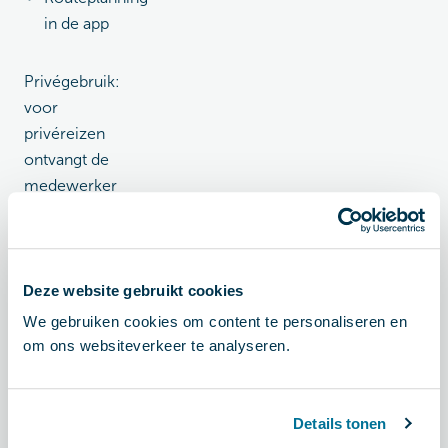
in de app
Privégebruik:
voor
privéreizen
ontvangt de
medewerker
de factuur
direct vanuit
de
aanbieder.
Deze website gebruikt cookies
We gebruiken cookies om content te personaliseren en
om ons websiteverkeer te analyseren.
Past
Arval
Details tonen