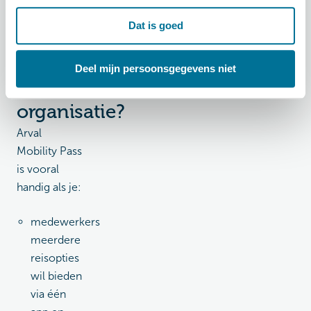
Mobility
Dat is goed
Pass
bij
Deel mijn persoonsgegevens niet
jouw
organisatie?
Arval
Mobility Pass
is vooral
handig als je:
medewerkers
meerdere
reisopties
wil bieden
via één