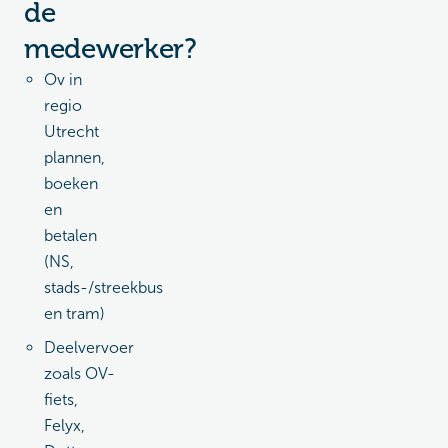
de
medewerker?
Ov in
regio
Utrecht
plannen,
boeken
en
betalen
(NS,
stads-/streekbus
en tram)
Deelvervoer
zoals OV-
fiets,
Felyx,