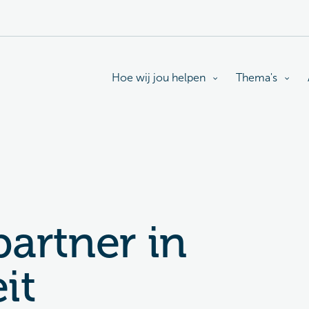
Hoe wij jou helpen
Thema's
partner in
it