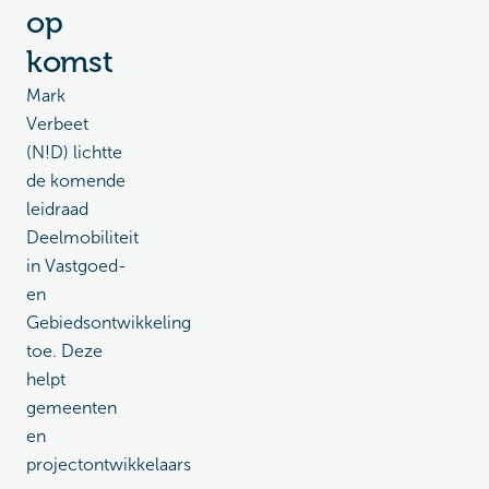
op
komst
Mark
Verbeet
(N!D) lichtte
de komende
leidraad
Deelmobiliteit
in Vastgoed-
en
Gebiedsontwikkeling
toe. Deze
helpt
gemeenten
en
projectontwikkelaars