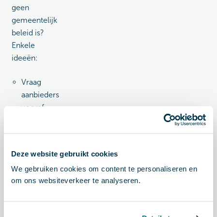
geen
gemeentelijk
beleid is?
Enkele
ideeën:
Vraag
aanbieders
vooraf
wat ze
kunnen
betekenen.
Deze website gebruikt cookies
Betrek
We gebruiken cookies om content te personaliseren en
toekomstige
om ons websiteverkeer te analyseren.
bewoners
vroegtijdig.
Stimuleer