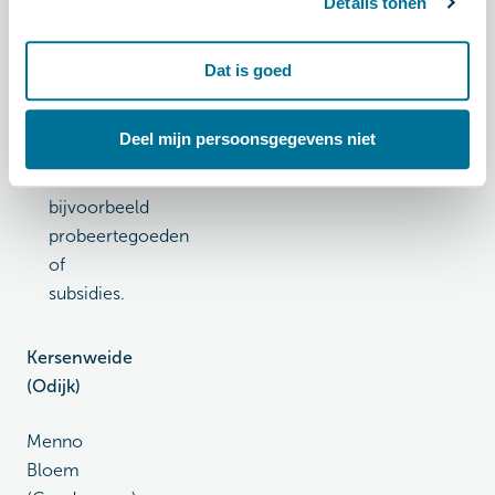
Details tonen
gedeeld
eigenaarschap.
Dat is goed
Verlaag
de
Deel mijn persoonsgegevens niet
drempel
met
bijvoorbeeld
probeertegoeden
of
subsidies.
Kersenweide
(Odijk)
Menno
Bloem