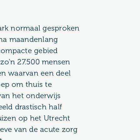
ark normaal gesproken
rona maandenlang
 compacte gebied
zo’n 27.500 mensen
en waarvan een deel
ep om thuis te
an het onderwijs
eld drastisch half
uizen op het Utrecht
eve van de acute zorg