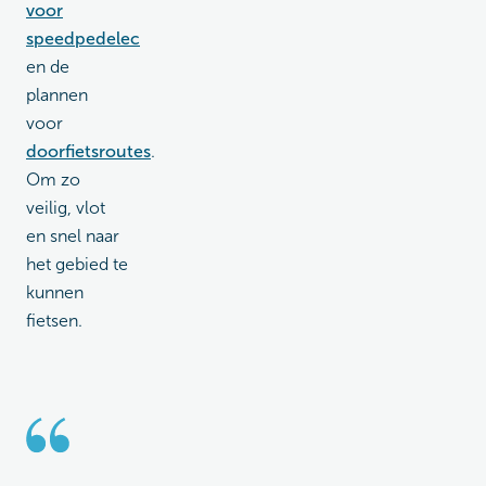
voor
speedpedelec
en de
plannen
voor
doorfietsroutes
.
Om zo
veilig, vlot
en snel naar
het gebied te
kunnen
fietsen.