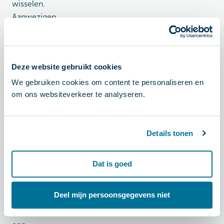
wisselen.
Aanwezigen
splitsten
daarna in
twee
Deze website gebruikt cookies
groepen op.
Enerzijds gaf
We gebruiken cookies om content te personaliseren en
het
om ons websiteverkeer te analyseren.
Universitair
Medisch
Details tonen
Centrum
Utrecht een
inkijk in hun
Dat is goed
fietsbeleid,
terwijl
Deel mijn persoonsgegevens niet
Wijnand van
Goedopweg