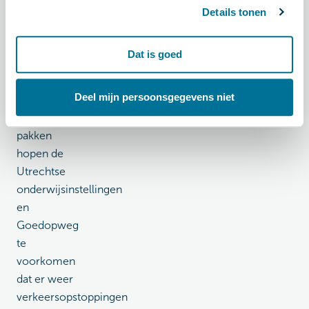
volledig
Details tonen
gaan
opstarten.
Dat is goed
Door samen
de
Deel mijn persoonsgegevens niet
knelpunten
aan te
pakken
hopen de
Utrechtse
onderwijsinstellingen
en
Goedopweg
te
voorkomen
dat er weer
verkeersopstoppingen