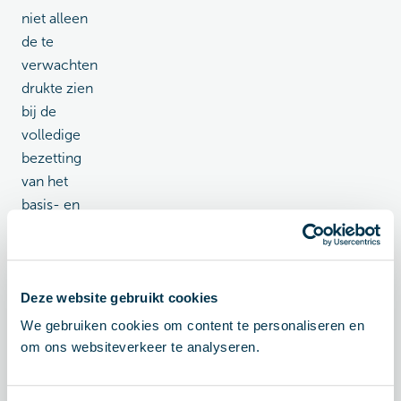
niet alleen
de te
verwachten
drukte zien
bij de
volledige
bezetting
van het
basis- en
voortgezet
onderwijs,
maar ook
wanneer het
Deze website gebruikt cookies
mbo, hbo en
We gebruiken cookies om content te personaliseren en
universitair
om ons websiteverkeer te analyseren.
onderwijs
weer