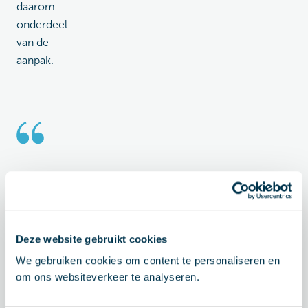
daarom
onderdeel
van de
aanpak.
"We werken aan een
klimaatneutrale HU in 2030.
Duurzame mobiliteit is daarvoor
Deze website gebruikt cookies
van belang. We hebben al een
We gebruiken cookies om content te personaliseren en
flexibel jaarrooster voor onderwijs,
om ons websiteverkeer te analyseren.
waardoor meer gespreid gereisd