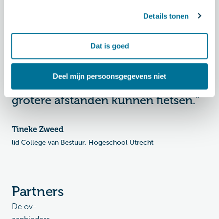
wordt. En we blijven studenten en
Details tonen
medewerkers stimuleren om met
de fiets te komen. Onze
Dat is goed
fietsenregeling is bijvoorbeeld ook
in te zetten voor de aanschaf van
Deel mijn persoonsgegevens niet
een e-bike, waardoor mensen over
grotere afstanden kunnen fietsen."
Tineke Zweed
lid College van Bestuur, Hogeschool Utrecht
Partners
De ov-