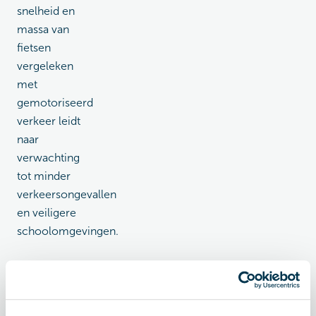
snelheid en
massa van
fietsen
vergeleken
met
gemotoriseerd
verkeer leidt
naar
verwachting
tot minder
verkeersongevallen
en veiligere
schoolomgevingen.
Wonen en
werken:
Het
aantal