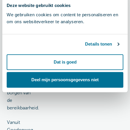
inwoners en
Deze website gebruikt cookies
bedrijven
We gebruiken cookies om content te personaliseren en
neemt toe,
om ons websiteverkeer te analyseren.
met
ruimtegebrek
als gevolg.
Details tonen
De fiets
neemt
Dat is goed
beperkt
ruimte in en
draagt dus
Deel mijn persoonsgegevens niet
bij aan het
borgen van
de
bereikbaarheid.
Vanuit
Goedopweg